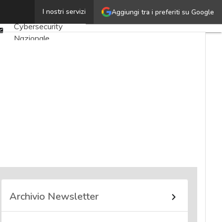
Twitter
I nostri servizi
Aggiungi tra i preferiti su Google
Ultimi articoli
Linkedin
Cybersecurity
Email
Nazionale
Malware e attacchi
Norme e
adeguamenti
Soluzioni aziendali
Cultura cyber
News, attualità e
analisi Cyber
sicurezza e privacy
Corsi cybersecurity
Chi siamo
Archivio Newsletter