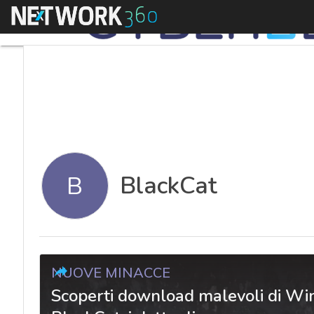
Menu
BlackCat
B
NUOVE MINACCE
Scoperti download malevoli di Wi