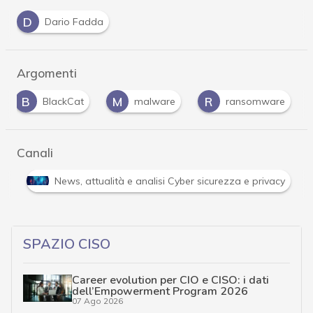
D
Dario Fadda
Argomenti
B
M
R
BlackCat
malware
ransomware
Canali
er e Malware: le ultime news in tempo reale e gli approfondimenti
SPAZIO CISO
Career evolution per CIO e CISO: i dati
dell’Empowerment Program 2026
07 Ago 2026