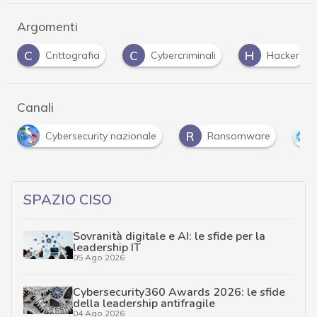
Argomenti
C
C
H
Crittografia
Cybercriminali
Hacker
Canali
R
Cybersecurity nazionale
Ransomware
SPAZIO CISO
Sovranità digitale e AI: le sfide per la
leadership IT
05 Ago 2026
Cybersecurity360 Awards 2026: le sfide
della leadership antifragile
04 Ago 2026