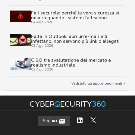
Fail securely: perché la vera sicurezza si
misura quando i sistemi falliscono
04 Ago 2026
Falla in Outlook: apri un’e-mail e ti
infettano, non servono più link o allegati
03 Ago 2026
CISO tra svalutazione del mercato e
realismo industriale
03 Ago 2026
Vedi tutti gli approfondimenti >
Seguici