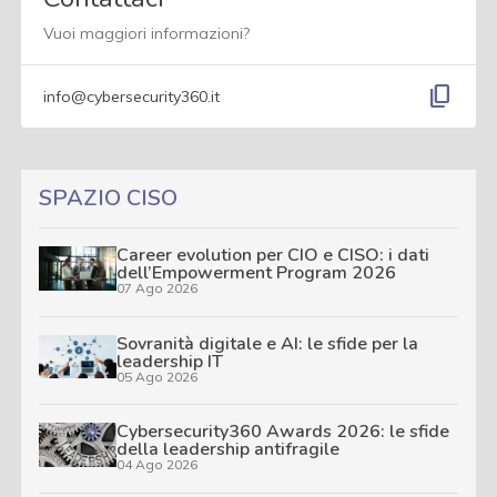
Vuoi maggiori informazioni?
content_copy
info@cybersecurity360.it
SPAZIO CISO
Career evolution per CIO e CISO: i dati
dell’Empowerment Program 2026
07 Ago 2026
Sovranità digitale e AI: le sfide per la
leadership IT
05 Ago 2026
Cybersecurity360 Awards 2026: le sfide
della leadership antifragile
04 Ago 2026