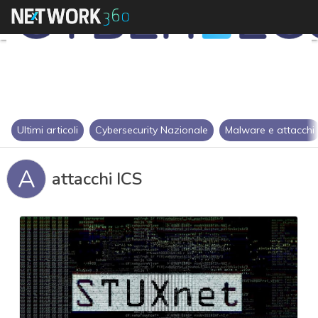
Ultimi articoli
Cybersecurity Nazionale
Malware e attacchi
A
attacchi ICS