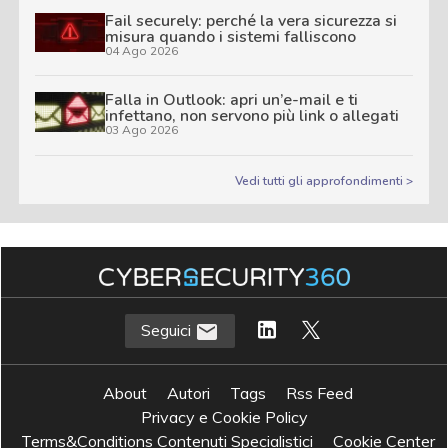
Fail securely: perché la vera sicurezza si
misura quando i sistemi falliscono
04 Ago 2026
Falla in Outlook: apri un’e-mail e ti
infettano, non servono più link o allegati
03 Ago 2026
Vedi tutti gli approfondimenti >
Seguici
About
Autori
Tags
Rss Feed
Privacy e Cookie Policy
Terms&Conditions Contenuti Specialistici
Cookie Center