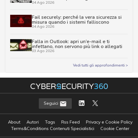
04 Ago 2026
Fail securely: perché la vera sicurezza si
misura quando i sistemi falliscono
04 Ago 2026
Falla in Outlook: apri un’e-mail e ti
infettano, non servono più link o allegati
03 Ago 2026
Vedi tutti gli approfondimenti >
Seguici
About
Autori
Tags
Rss Feed
Privacy e Cookie Policy
Terms&Conditions Contenuti Specialistici
Cookie Center