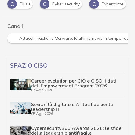
C
C
D
Cyber security
Cybercrime
direttiva NI
Canali
Attacchi hacker e Malware: le ultime news in tempo reale 
SPAZIO CISO
Career evolution per CIO e CISO: i dati
dell’Empowerment Program 2026
07 Ago 2026
Sovranità digitale e AI: le sfide per la
leadership IT
05 Ago 2026
Cybersecurity360 Awards 2026: le sfide
della leadership antifragile