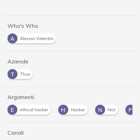
Who's Who
A
Alessia Valentini
Aziende
T
Thux
Argomenti
H
N
P
P
Hacker
Nist
password
Pene
Canali