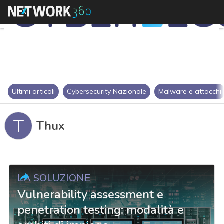
Ultimi articoli
Cybersecurity Nazionale
Malware e attacchi
T
Thux
LA SOLUZIONE
Vulnerability assessment e
penetration testing: modalità e