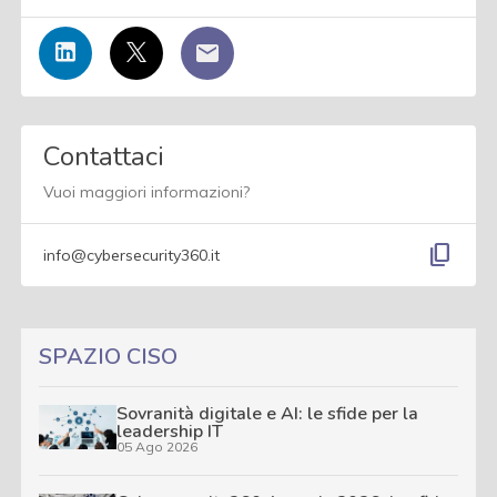
Contattaci
Vuoi maggiori informazioni?
content_copy
info@cybersecurity360.it
SPAZIO CISO
Sovranità digitale e AI: le sfide per la
leadership IT
05 Ago 2026