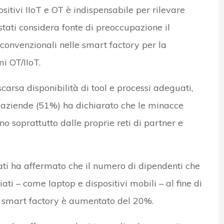
positivi IIoT e OT è indispensabile per rilevare
istati considera fonte di preoccupazione il
 convenzionali nelle smart factory per la
i OT/IIoT.
arsa disponibilità di tool e processi adeguati,
 aziende (51%) ha dichiarato che le minacce
o soprattutto dalle proprie reti di partner e
ati ha affermato che il numero di dipendenti che
ati – come laptop e dispositivi mobili – al fine di
a smart factory è aumentato del 20%.