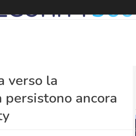
S
a verso la
a persistono ancora
ty