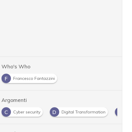
Who's Who
F
Francesco Fantazzini
Argomenti
C
D
F
Cyber security
Digital Transformation
for