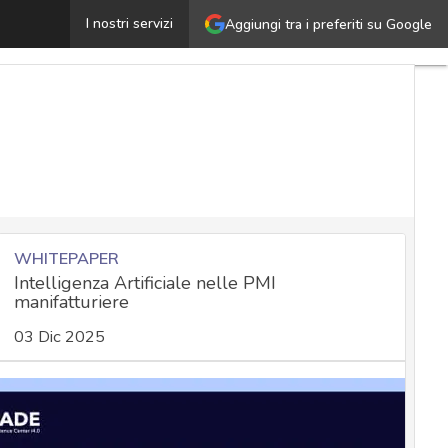
mart factory: la via verso la digitalizzazione, ma persis
I nostri servizi
Aggiungi tra i preferiti su Google
WHITEPAPER
Intelligenza Artificiale nelle PMI
manifatturiere
03 Dic 2025