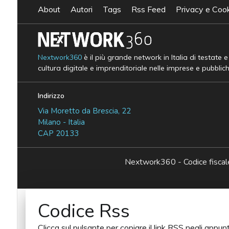
About
Autori
Tags
Rss Feed
Privacy e Cook
Nextwork360
è il più grande network in Italia di testate 
cultura digitale e imprenditoriale nelle imprese e pubblic
Indirizzo
Via Moretto da Brescia, 22
Milano - Italia
CAP 20133
Nextwork360 - Codice fisc
Codice Rss
Clicca sul pulsante per copiare il link RSS negli appunt