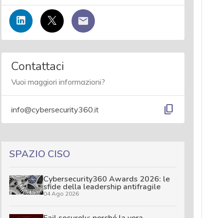
Contattaci
Vuoi maggiori informazioni?
content_copy
info@cybersecurity360.it
SPAZIO CISO
Cybersecurity360 Awards 2026: le
sfide della leadership antifragile
04 Ago 2026
Fail securely: perché la vera