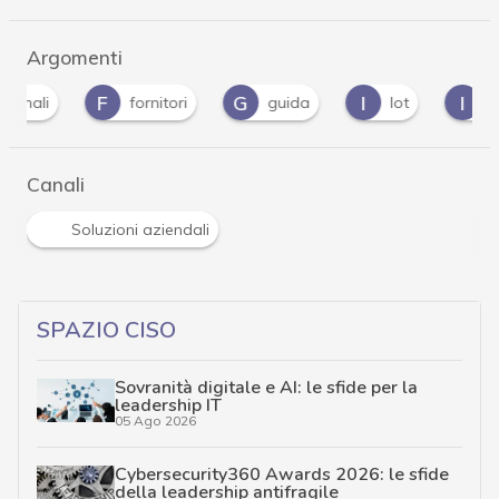
Argomenti
F
G
I
I
fornitori
guida
Iot
ISO 2700
Canali
Soluzioni aziendali
SPAZIO CISO
Sovranità digitale e AI: le sfide per la
leadership IT
05 Ago 2026
Cybersecurity360 Awards 2026: le sfide
della leadership antifragile