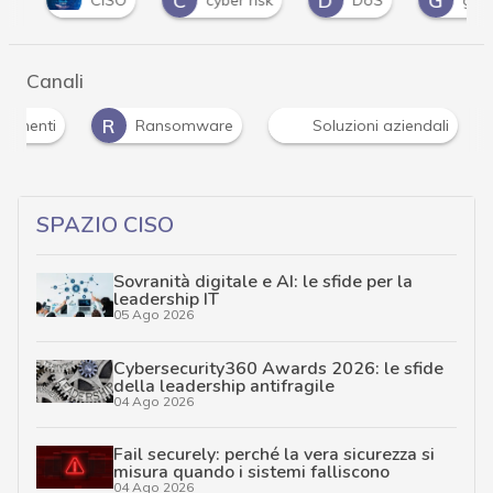
C
D
G
CISO
cyber risk
DoS
guida
Canali
R
ndimenti
Ransomware
Soluzioni aziendali
SPAZIO CISO
Sovranità digitale e AI: le sfide per la
leadership IT
05 Ago 2026
Cybersecurity360 Awards 2026: le sfide
della leadership antifragile
04 Ago 2026
Fail securely: perché la vera sicurezza si
misura quando i sistemi falliscono
04 Ago 2026