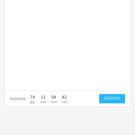
74
11
54
41
ISCRIVITI
Inizia tra