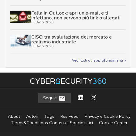
Falla in Outlook: apri un’e-mail e ti
infettano, non servono più link o allegati
03 Ago 2026
CISO tra svalutazione del mercato e
realismo industriale
03 Ago 2026
Vedi tutti gli approfondimenti >
Seguici
About
Autori
Tags
Rss Feed
Privacy e Cookie Policy
Terms&Conditions Contenuti Specialistici
Cookie Center