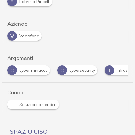
F
Fabrizio Pincelli
Aziende
V
Vodafone
Argomenti
C
I
P
cybersecurity
infrastrutture
phishing
Canali
Soluzioni aziendali
SPAZIO CISO