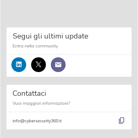
Segui gli ultimi update
Entra nella community
Contattaci
Vuoi maggiori informazioni?
content_copy
info@cybersecurity360.it