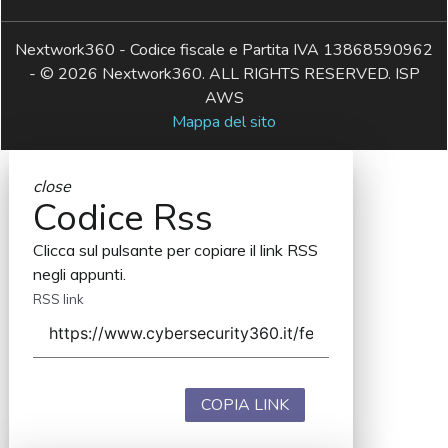
Nextwork360 - Codice fiscale e Partita IVA 13868590962
- © 2026 Nextwork360. ALL RIGHTS RESERVED. ISP
AWS
Mappa del sito
close
Codice Rss
Clicca sul pulsante per copiare il link RSS
negli appunti.
RSS link
COPIA LINK