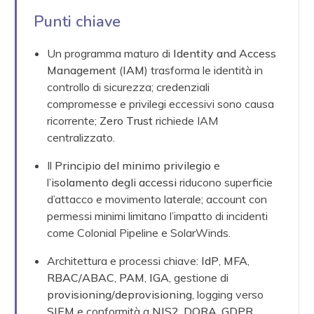
Punti chiave
Un programma maturo di
Identity and Access
Management
(
IAM
) trasforma le identità in
controllo di sicurezza; credenziali
compromesse e privilegi eccessivi sono causa
ricorrente;
Zero Trust
richiede IAM
centralizzato.
Il
Principio del minimo privilegio
e
l’
isolamento degli accessi
riducono superficie
d’attacco e movimento laterale; account con
permessi minimi limitano l’impatto di incidenti
come Colonial Pipeline e SolarWinds.
Architettura e processi chiave:
IdP
,
MFA
,
RBAC
/
ABAC
,
PAM
,
IGA
, gestione di
provisioning
/
deprovisioning
, logging verso
SIEM
e conformità a
NIS2
,
DORA
,
GDPR
.