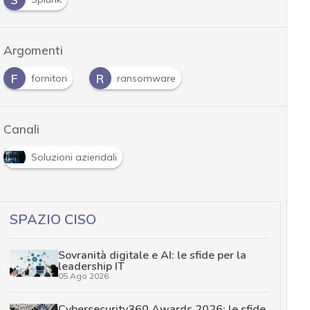
Argomenti
F
R
fornitori
ransomware
Canali
Soluzioni aziendali
SPAZIO CISO
Sovranità digitale e AI: le sfide per la
leadership IT
05 Ago 2026
Cybersecurity360 Awards 2026: le sfide