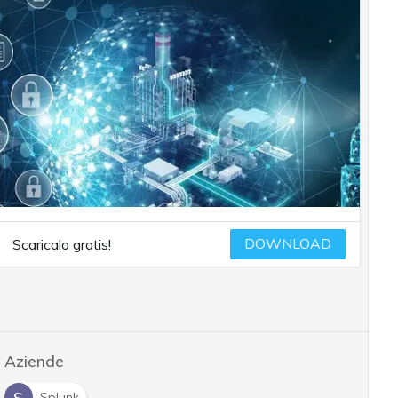
DOWNLOAD
Scaricalo gratis!
Aziende
S
Splunk