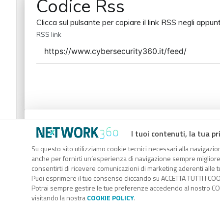
Codice Rss
Clicca sul pulsante per copiare il link RSS negli appunt
RSS link
Codice Rss
I tuoi contenuti, la tua pr
Clicca sul pulsante per copiare il link RSS negli appunt
Su questo sito utilizziamo cookie tecnici necessari alla navigazion
anche per fornirti un’esperienza di navigazione sempre migliore, p
RSS link
consentirti di ricevere comunicazioni di marketing aderenti alle tu
Puoi esprimere il tuo consenso cliccando su ACCETTA TUTTI I COO
Potrai sempre gestire le tue preferenze accedendo al nostro COO
visitando la nostra
COOKIE POLICY
.