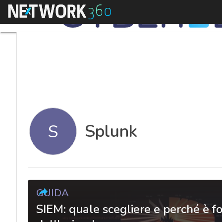
Menu
Splunk
S
GUIDA
SIEM: quale scegliere e perché è f