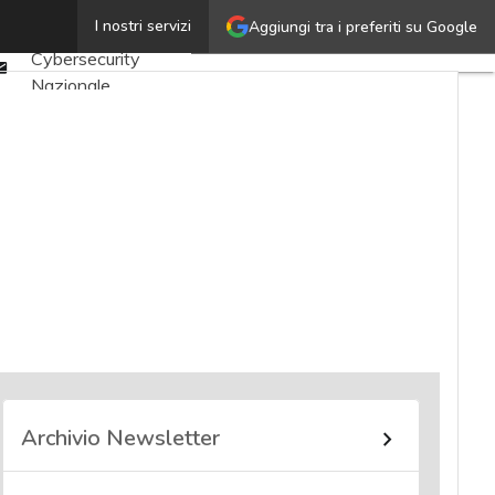
Twitter
I nostri servizi
Aggiungi tra i preferiti su Google
Ultimi articoli
Linkedin
Cybersecurity
Email
Nazionale
Malware e attacchi
Norme e
adeguamenti
Soluzioni aziendali
Cultura cyber
News, attualità e
analisi Cyber
sicurezza e privacy
Corsi cybersecurity
Chi siamo
Archivio Newsletter