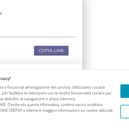
i.
COPIA LINK
ivacy!
i.
e e funzionali all’erogazione del servizio. Utilizziamo i cookie
er facilitare le interazioni con le nostre funzionalità social e per
e abitudini di navigazione e ai tuoi interessi.
KIE. Chiudendo questa informativa, continui senza accettare.
KIE CENTER e ottenere maggiori informazioni sui cookie utilizzati,
COPIA LINK