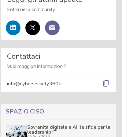
Entra nella community
Contattaci
Vuoi maggiori informazioni?
content_copy
info@cybersecurity360.it
SPAZIO CISO
Sovranità digitale e AI: le sfide per la
leadership IT
05 Ago 2026