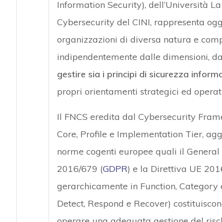
Information Security), dell’Università L
Cybersecurity del CINI, rappresenta ogg
organizzazioni di diversa natura e compl
indipendentemente dalle dimensioni, dall
gestire sia i principi di sicurezza inform
propri orientamenti strategici ed operati
Il FNCS eredita dal Cybersecurity Fram
Core, Profile e Implementation Tier, ag
norme cogenti europee quali il Genera
2016/679 (
GDPR
) e la Direttiva UE 20
gerarchicamente in Function, Category e 
Detect, Respond e Recover) costituiscon
operare una adeguata gestione del risch