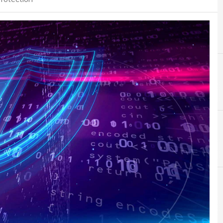
A
Agid