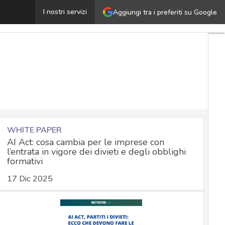
ramework integrato di cyber security: i vantaggi nella g
I nostri servizi
Aggiungi tra i preferiti su Google
WHITE PAPER
AI Act: cosa cambia per le imprese con
l’entrata in vigore dei divieti e degli obblighi
formativi
17 Dic 2025