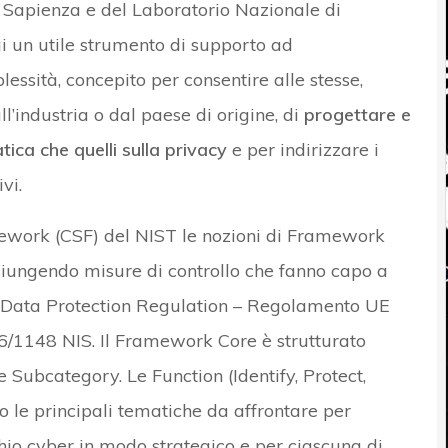
a Sapienza e del Laboratorio Nazionale di
i un utile strumento di supporto ad
essità, concepito per consentire alle stesse,
’industria o dal paese di origine, di
progettare e
atica che quelli sulla privacy
e per indirizzare i
vi.
ework (CSF) del NIST le nozioni di Framework
giungendo misure di controllo che fanno capo a
l Data Protection Regulation – Regolamento UE
16/1148 NIS. Il Framework Core è strutturato
Subcategory. Le Function (Identify, Protect,
o le principali tematiche da affrontare per
io cyber in modo strategico e per ciascuna di