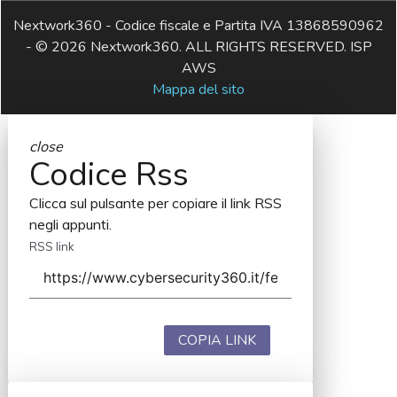
Nextwork360 - Codice fiscale e Partita IVA 13868590962
- © 2026 Nextwork360. ALL RIGHTS RESERVED. ISP
AWS
Mappa del sito
close
Codice Rss
Clicca sul pulsante per copiare il link RSS
negli appunti.
RSS link
COPIA LINK