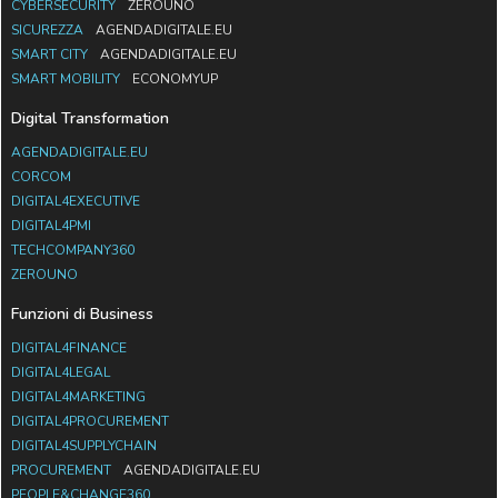
CYBERSECURITY
ZEROUNO
SICUREZZA
AGENDADIGITALE.EU
SMART CITY
AGENDADIGITALE.EU
SMART MOBILITY
ECONOMYUP
Digital Transformation
AGENDADIGITALE.EU
CORCOM
DIGITAL4EXECUTIVE
DIGITAL4PMI
TECHCOMPANY360
ZEROUNO
Funzioni di Business
DIGITAL4FINANCE
DIGITAL4LEGAL
DIGITAL4MARKETING
DIGITAL4PROCUREMENT
DIGITAL4SUPPLYCHAIN
PROCUREMENT
AGENDADIGITALE.EU
PEOPLE&CHANGE360