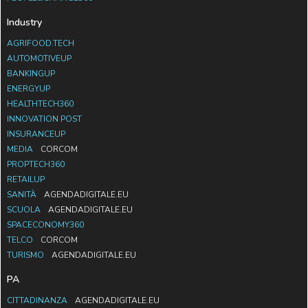
Industry
AGRIFOOD.TECH
AUTOMOTIVEUP
BANKINGUP
ENERGYUP
HEALTHTECH360
INNOVATION POST
INSURANCEUP
MEDIA
CORCOM
PROPTECH360
RETAILUP
SANITÀ
AGENDADIGITALE.EU
SCUOLA
AGENDADIGITALE.EU
SPACECONOMY360
TELCO
CORCOM
TURISMO
AGENDADIGITALE.EU
PA
CITTADINANZA
AGENDADIGITALE.EU