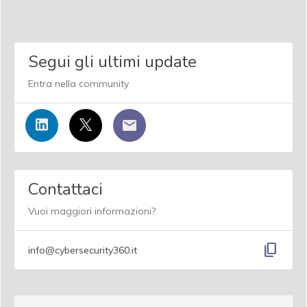
Segui gli ultimi update
Entra nella community
Contattaci
Vuoi maggiori informazioni?
content_copy
info@cybersecurity360.it