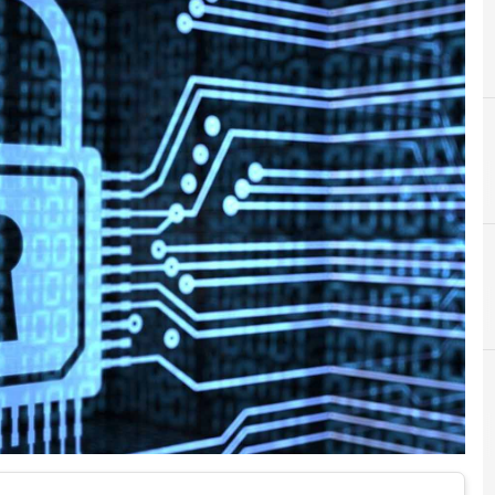
C
D
Cloud
dati