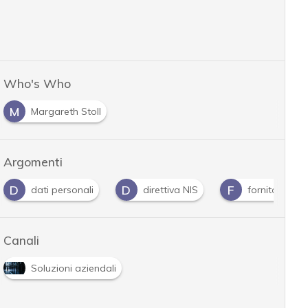
Who's Who
M
Margareth Stoll
Argomenti
D
F
G
 personali
direttiva NIS
fornitori
guida
Canali
Soluzioni aziendali