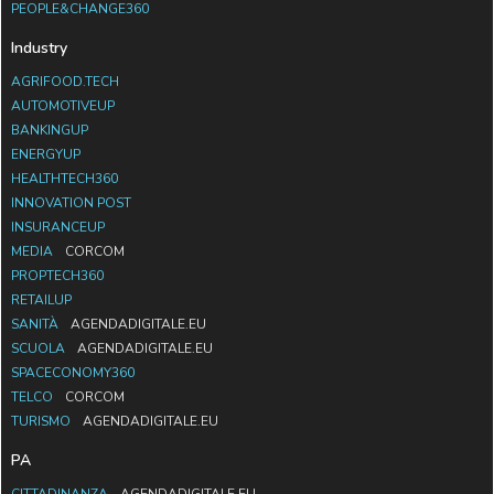
PEOPLE&CHANGE360
Industry
AGRIFOOD.TECH
AUTOMOTIVEUP
BANKINGUP
ENERGYUP
HEALTHTECH360
INNOVATION POST
INSURANCEUP
MEDIA
CORCOM
PROPTECH360
RETAILUP
SANITÀ
AGENDADIGITALE.EU
SCUOLA
AGENDADIGITALE.EU
SPACECONOMY360
TELCO
CORCOM
TURISMO
AGENDADIGITALE.EU
PA
CITTADINANZA
AGENDADIGITALE.EU