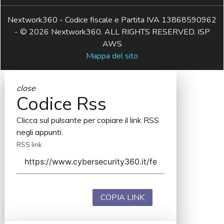
Nextwork360 - Codice fiscale e Partita IVA 13868590962
- © 2026 Nextwork360. ALL RIGHTS RESERVED. ISP
AWS
Mappa del sito
close
Codice Rss
Clicca sul pulsante per copiare il link RSS
negli appunti.
RSS link
COPIA LINK