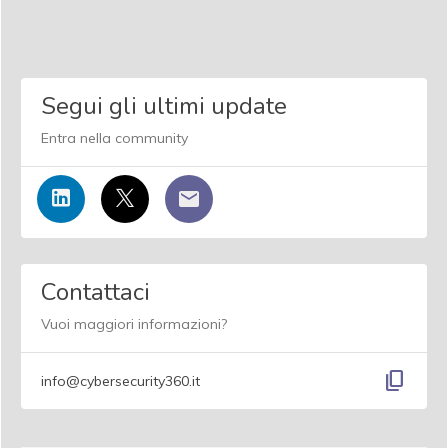
Segui gli ultimi update
Entra nella community
Contattaci
Vuoi maggiori informazioni?
content_copy
info@cybersecurity360.it