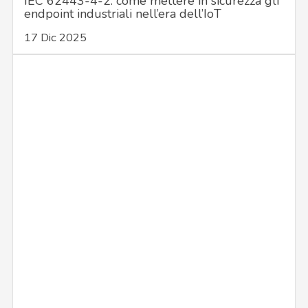
IEC 62443-4-2: come mettere in sicurezza gli
endpoint industriali nell’era dell’IoT
17 Dic 2025