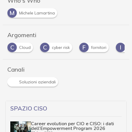
Who's Who
M
Michele Lamartina
Argomenti
C
C
F
I
Cloud
cyber risk
fornitori
in
Canali
Soluzioni aziendali
SPAZIO CISO
Career evolution per CIO e CISO: i dati
dell’Empowerment Program 2026