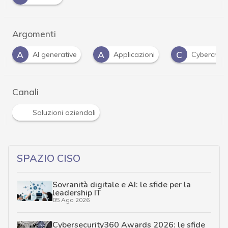
Argomenti
A
C
C
ive
Applicazioni
Cybercrime
cybersecu
Canali
Soluzioni aziendali
SPAZIO CISO
Sovranità digitale e AI: le sfide per la
leadership IT
05 Ago 2026
Cybersecurity360 Awards 2026: le sfide