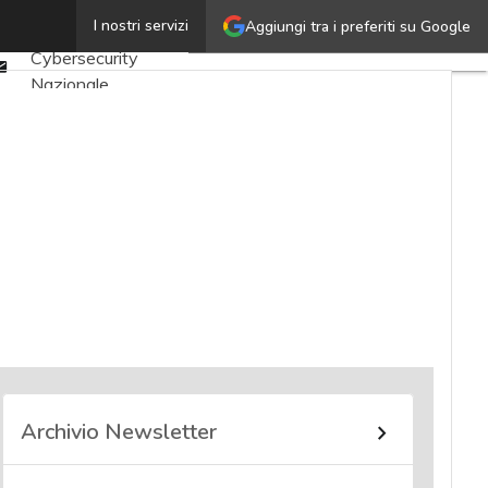
Twitter
I nostri servizi
Aggiungi tra i preferiti su Google
Ultimi articoli
Linkedin
Cybersecurity
Email
Nazionale
Malware e attacchi
Norme e
adeguamenti
Soluzioni aziendali
Cultura cyber
News, attualità e
analisi Cyber
sicurezza e privacy
Corsi cybersecurity
Chi siamo
Archivio Newsletter