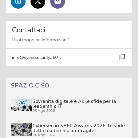
Contattaci
Vuoi maggiori informazioni?
content_copy
info@cybersecurity360.it
SPAZIO CISO
Sovranità digitale e AI: le sfide per la
leadership IT
05 Ago 2026
Cybersecurity360 Awards 2026: le sfide
della leadership antifragile
04 Ago 2026