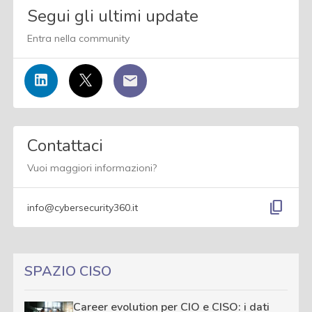
Segui gli ultimi update
Entra nella community
Contattaci
Vuoi maggiori informazioni?
content_copy
info@cybersecurity360.it
SPAZIO CISO
Career evolution per CIO e CISO: i dati