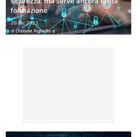
sicurezza, ma serve ancora tanta
formazione
28 Dic 2022
di
Davide Agnello
e
Benedetta Allegra Correnti De Laurentis
acy