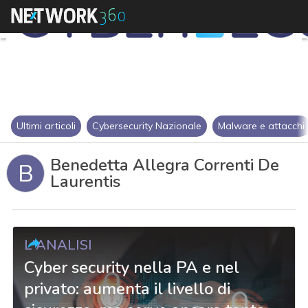
Ultimi articoli
Cybersecurity Nazionale
Malware e attacchi
Benedetta Allegra Correnti De
B
Laurentis
L'ANALISI
Cyber security nella PA e nel
privato: aumenta il livello di