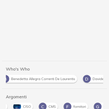
Who's Who
B
D
Benedetta Allegra Correnti De Laurentis
Davide
Argomenti
C
F
G
CISO
CMS
fornitori
guida