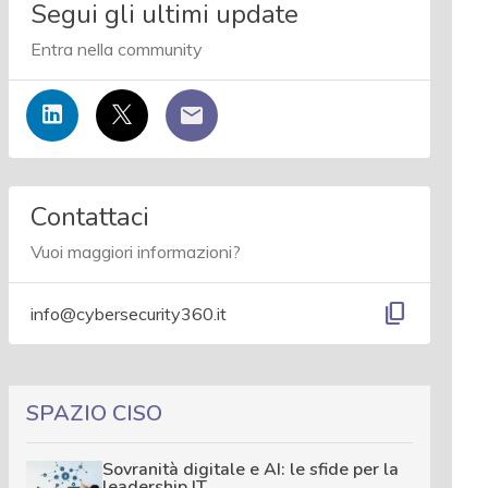
Segui gli ultimi update
Entra nella community
Contattaci
Vuoi maggiori informazioni?
content_copy
info@cybersecurity360.it
SPAZIO CISO
Sovranità digitale e AI: le sfide per la
leadership IT