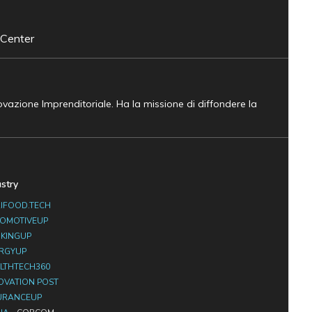
 Center
novazione Imprenditoriale. Ha la missione di diffondere la
ustry
IFOOD.TECH
OMOTIVEUP
KINGUP
RGYUP
LTHTECH360
OVATION POST
URANCEUP