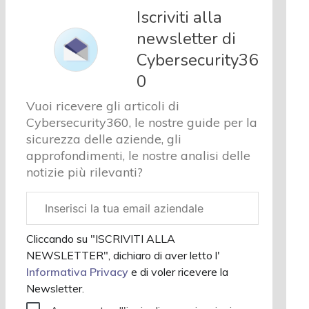
e analisi
Iscriviti alla
Cyber
newsletter di
sicurezza
Cybersecurity36
e privacy
Corsi
0
cybersecurity
Vuoi ricevere gli articoli di
Chi
Cybersecurity360, le nostre guide per la
siamo
sicurezza delle aziende, gli
approfondimenti, le nostre analisi delle
notizie più rilevanti?
Email
aziendale
Cliccando su "ISCRIVITI ALLA
NEWSLETTER", dichiaro di aver letto l'
Informativa Privacy
e di voler ricevere la
Newsletter.