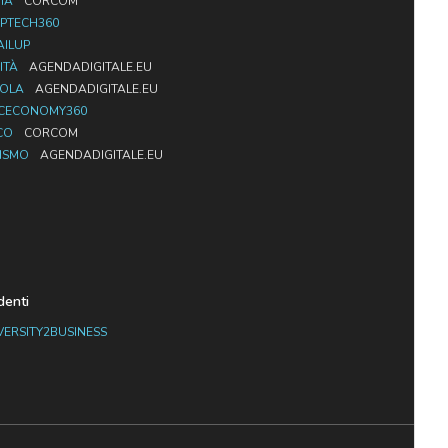
IA
CORCOM
PTECH360
AILUP
ITÀ
AGENDADIGITALE.EU
UOLA
AGENDADIGITALE.EU
CECONOMY360
CO
CORCOM
ISMO
AGENDADIGITALE.EU
denti
VERSITY2BUSINESS