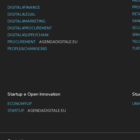
MED
PRO
DIGITAL4FINANCE
RET
DIGITAL4LEGAL
SAN
DIGITAL4MARKETING
SC
DIGITAL4PROCUREMENT
SPA
DIGITAL4SUPPLYCHAIN
TEL
PROCUREMENT
AGENDADIGITALE.EU
TUR
PEOPLE&CHANGE360
Startup e Open Innovation
Stu
ECONOMYUP
UNI
STARTUP
AGENDADIGITALE.EU