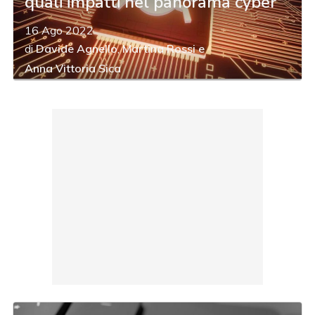
quali impatti nel panorama cyber
16 Ago 2022
di
Davide Agnello
,
Martina Rossi
e
Anna Vittoria Sica
acy