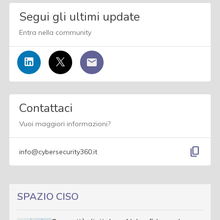
Segui gli ultimi update
Entra nella community
Contattaci
Vuoi maggiori informazioni?
content_copy
info@cybersecurity360.it
SPAZIO CISO