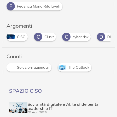
F
Federica Maria Rita Livelli
Argomenti
C
C
D
CISO
Clusit
cyber risk
Dirett
Canali
Soluzioni aziendali
The Outlook
…
SPAZIO CISO
Sovranità digitale e AI: le sfide per la
leadership IT
05 Ago 2026