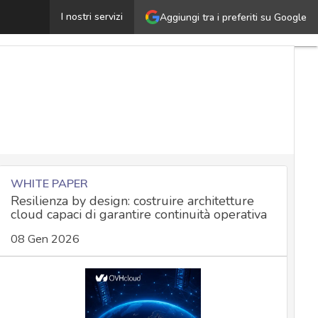
ata center, lo stato dell’arte a livello globale: vince la r
I nostri servizi
Aggiungi tra i preferiti su Google
WHITE PAPER
Resilienza by design: costruire architetture
cloud capaci di garantire continuità operativa
08 Gen 2026