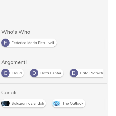
Who's Who
F
Federica Maria Rita Livelli
Argomenti
D
D
F
Data Center
Data Protection
fornitor
Canali
Soluzioni aziendali
The Outlook