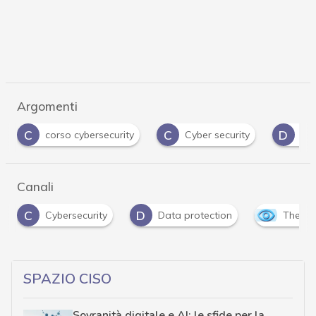
Argomenti
C
D
corso cybersecurity
Cyber security
Data Protect
Canali
C
D
Cybersecurity
Data protection
The Outlo
SPAZIO CISO
Sovranità digitale e AI: le sfide per la