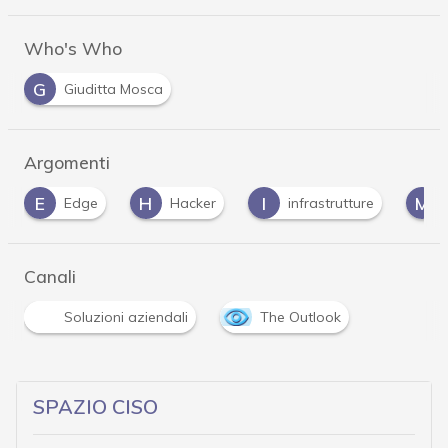
Who's Who
G
Giuditta Mosca
Argomenti
E
H
I
M
Edge
Hacker
infrastrutture
Canali
Soluzioni aziendali
The Outlook
SPAZIO CISO