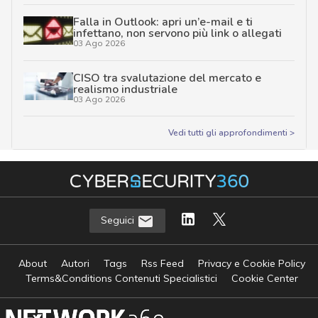
Falla in Outlook: apri un’e-mail e ti
infettano, non servono più link o allegati
03 Ago 2026
CISO tra svalutazione del mercato e
realismo industriale
03 Ago 2026
Vedi tutti gli approfondimenti >
Seguici
About
Autori
Tags
Rss Feed
Privacy e Cookie Policy
Terms&Conditions Contenuti Specialistici
Cookie Center