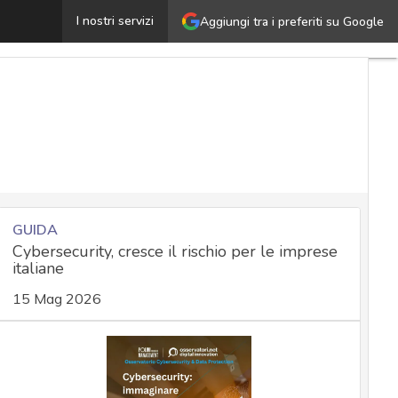
Sabbath: chi è e come agisce la gang che ha violato la s
I nostri servizi
Aggiungi tra i preferiti su Google
GUIDA
Cybersecurity, cresce il rischio per le imprese
italiane
15 Mag 2026