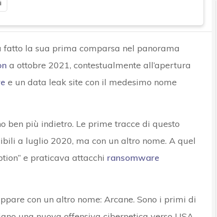
i
 fatto la sua prima comparsa nel panorama
on
a ottobre 2021, contestualmente all’apertura
e
e un data leak site con il medesimo nome
ano ben più indietro. Le prime tracce di questo
cibili a luglio 2020, ma con un altro nome. A quel
tion” e praticava attacchi
ransomware
appare con un altro nome: Arcane. Sono i primi di
viano una nuova offensiva cibernetica verso USA