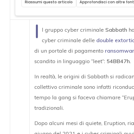
Riassumi questo articolo
Approfondisci con altre font
I
l gruppo cyber criminale
Sabbath
ha
cyber criminale delle
double extorti
di un portale di pagamento
ransomwar
scandito in linguaggio “leet”:
54BB47h
.
In realtà, le origini di Sabbath si radic
collettivo criminale sono infatti ricondu
tempo la gang si faceva chiamare “Erup
tradizionali.
Dopo alcuni mesi di quiete, Eruption, ri
giugno del 2021 e i cyber criminali av