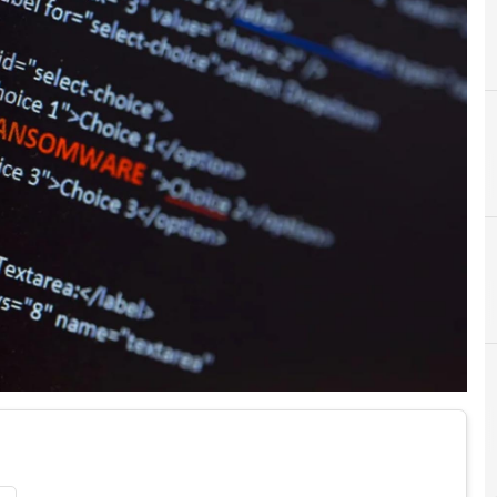
C
Cobalt Strike
Attacchi hacker e Malware: le ultime news in