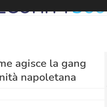
ome agisce la gang
anità napoletana