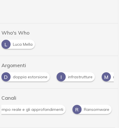
Who's Who
L
Luca Mella
Argomenti
D
I
M
doppia estorsione
infrastrutture
malwar
Canali
R
 tempo reale e gli approfondimenti
Ransomware