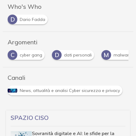
Who's Who
D
Dario Fadda
Argomenti
D
M
R
dati personali
malware
ransomware
Canali
R
tà e analisi Cyber sicurezza e privacy
Ransomware
SPAZIO CISO
Sovranità digitale e AI: le sfide per la