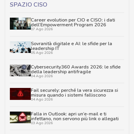
SPAZIO CISO
Career evolution per CIO e CISO: i dati
dell’Empowerment Program 2026
07 Ago 2026
Sovranità digitale e AI: le sfide per la
leadership IT
05 Ago 2026
Cybersecurity360 Awards 2026: le sfide
della leadership antifragile
04 Ago 2026
Fail securely: perché la vera sicurezza si
misura quando i sistemi falliscono
04 Ago 2026
Falla in Outlook: apri un’e-mail e ti
infettano, non servono più link o allegati
03 Ago 2026