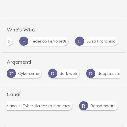
Who's Who
F
L
latina
Federico Ferronetti
Luisa Franchina
Argomenti
C
D
D
Cybercrime
dark web
doppia estorsi
Canali
R
ità e analisi Cyber sicurezza e privacy
Ransomware