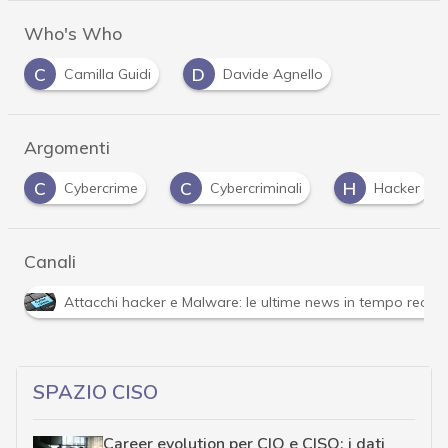
Who's Who
C
D
Camilla Guidi
Davide Agnello
Argomenti
C
C
H
Cybercrime
Cybercriminali
Hacker
Canali
Attacchi hacker e Malware: le ultime news in tempo reale 
SPAZIO CISO
Career evolution per CIO e CISO: i dati