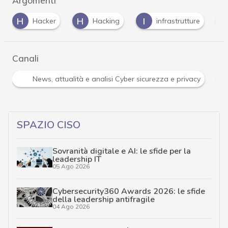
Argomenti
H
I
R
Hacking
infrastrutture
ransomware
Canali
R
ità e analisi Cyber sicurezza e privacy
Ransomware
SPAZIO CISO
Sovranità digitale e AI: le sfide per la
leadership IT
05 Ago 2026
Cybersecurity360 Awards 2026: le sfide
della leadership antifragile
04 Ago 2026