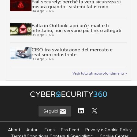
Fail securely: perché la vera sicurezza si
misura quando i sistemi falliscono
04 Ago 2026
Falla in Outlook: apri un’e-mail e ti
infettano, non servono più link o allegati
03 Ago 2026
CISO tra svalutazione del mercato e
realismo industriale
03 Ago 2026
Vedi tutti gli approfondimenti >
Seguici
About
Autori
Tags
Rss Feed
Privacy e Cookie Policy
Terms&Conditions Contenuti Specialistici
Cookie Center