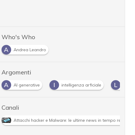
Who's Who
A
Andrea Leandro
Argomenti
A
I
L
AI generative
intelligenza arficiale
Large
Canali
Attacchi hacker e Malware: le ultime news in tempo reale e g