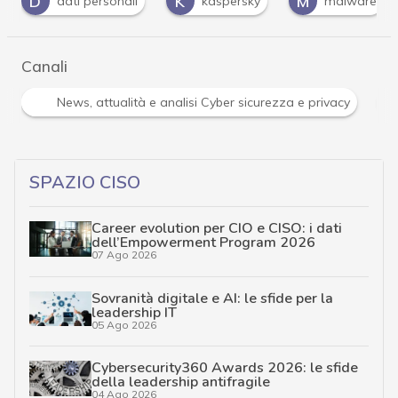
K
M
P
kaspersky
malware
password
Canali
Norme e adeguamenti
Privacy e Dati personali
SPAZIO CISO
Career evolution per CIO e CISO: i dati
dell’Empowerment Program 2026
07 Ago 2026
Sovranità digitale e AI: le sfide per la
leadership IT
05 Ago 2026
Cybersecurity360 Awards 2026: le sfide
della leadership antifragile
04 Ago 2026