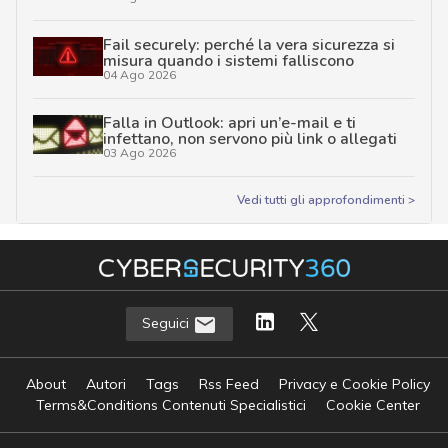
Fail securely: perché la vera sicurezza si
misura quando i sistemi falliscono
04 Ago 2026
Falla in Outlook: apri un’e-mail e ti
infettano, non servono più link o allegati
03 Ago 2026
Vedi tutti gli approfondimenti >
Seguici
About
Autori
Tags
Rss Feed
Privacy e Cookie Policy
Terms&Conditions Contenuti Specialistici
Cookie Center