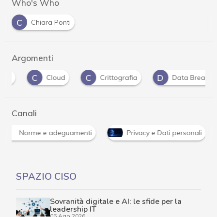
Who's Who
C
Chiara Ponti
Argomenti
C
C
D
Cloud
Crittografia
Data Breach
Canali
Norme e adeguamenti
Privacy e Dati personali
SPAZIO CISO
Sovranità digitale e AI: le sfide per la
leadership IT
05 Ago 2026