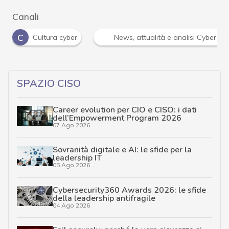
Canali
r
News, attualità e analisi Cyber sicurezza e privacy
SPAZIO CISO
Career evolution per CIO e CISO: i dati
dell’Empowerment Program 2026
07 Ago 2026
Sovranità digitale e AI: le sfide per la
leadership IT
05 Ago 2026
Cybersecurity360 Awards 2026: le sfide
della leadership antifragile
04 Ago 2026