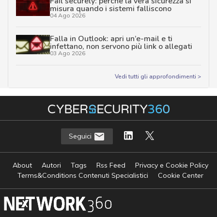
Fail securely: perché la vera sicurezza si
misura quando i sistemi falliscono
04 Ago 2026
Falla in Outlook: apri un’e-mail e ti
infettano, non servono più link o allegati
03 Ago 2026
Vedi tutti gli approfondimenti >
Seguici
About
Autori
Tags
Rss Feed
Privacy e Cookie Policy
Terms&Conditions Contenuti Specialistici
Cookie Center