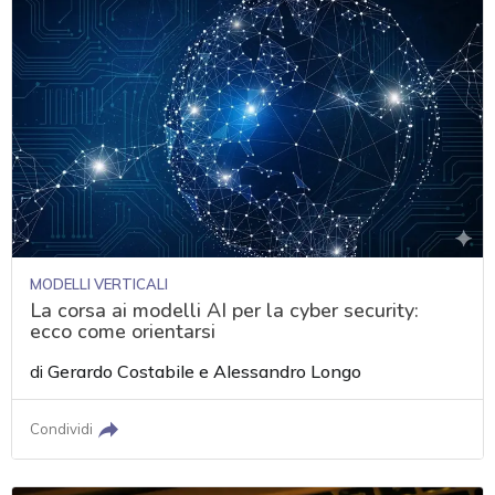
MODELLI VERTICALI
La corsa ai modelli AI per la cyber security:
ecco come orientarsi
di
Gerardo Costabile
e
Alessandro Longo
Condividi
acy