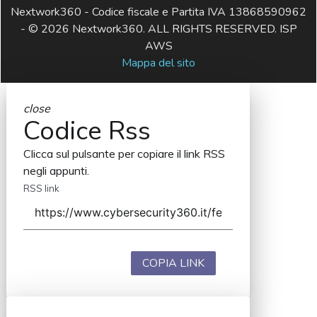
Nextwork360 - Codice fiscale e Partita IVA 13868590962
- © 2026 Nextwork360. ALL RIGHTS RESERVED. ISP
AWS
Mappa del sito
close
Codice Rss
Clicca sul pulsante per copiare il link RSS
negli appunti.
RSS link
COPIA LINK