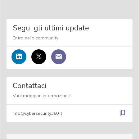
Segui gli ultimi update
Entra nella community
Contattaci
Vuoi maggiori informazioni?
content_copy
info@cybersecurity360.it