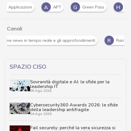
A
G
H
H
APT
Green Pass
Hacker
Ha
Canali
Attacchi hacker e Malware: le ultime news in tempo reale 
SPAZIO CISO
Sovranità digitale e AI: le sfide per la
leadership IT
05 Ago 2026
Cybersecurity360 Awards 2026: le sfide
della leadership antifragile
04 Ago 2026
Fail securely: perché la vera sicurezza si