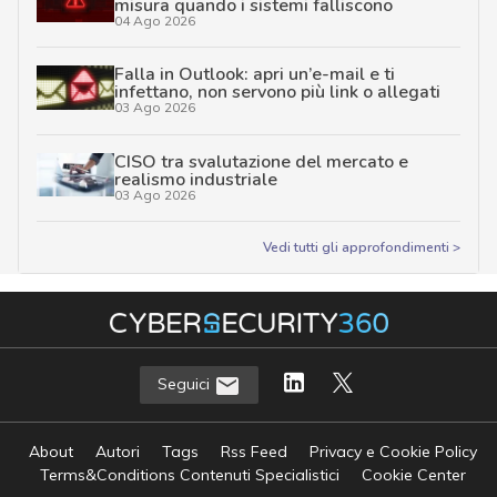
misura quando i sistemi falliscono
04 Ago 2026
Falla in Outlook: apri un’e-mail e ti
infettano, non servono più link o allegati
03 Ago 2026
CISO tra svalutazione del mercato e
realismo industriale
03 Ago 2026
Vedi tutti gli approfondimenti >
Seguici
About
Autori
Tags
Rss Feed
Privacy e Cookie Policy
Terms&Conditions Contenuti Specialistici
Cookie Center