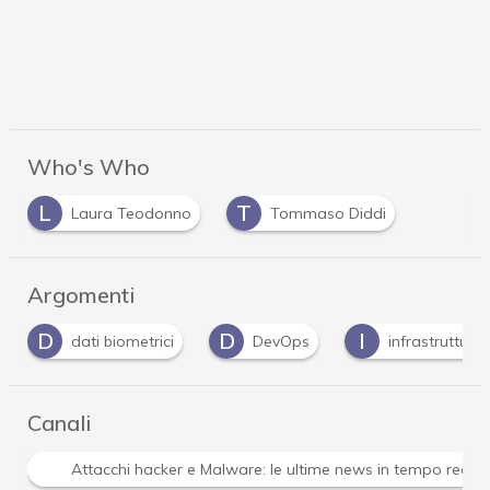
Who's Who
L
T
Laura Teodonno
Tommaso Diddi
Argomenti
D
D
I
dati biometrici
DevOps
infrastrutture
Canali
Attacchi hacker e Malware: le ultime news in tempo reale 