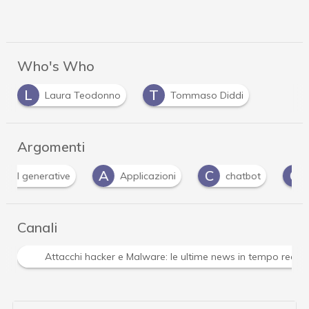
Who's Who
L
T
Laura Teodonno
Tommaso Diddi
Argomenti
A
C
C
Applicazioni
chatbot
ChatGPT
Canali
Attacchi hacker e Malware: le ultime news in tempo reale 