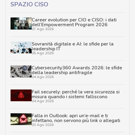
SPAZIO CISO
Career evolution per CIO e CISO: i dati
dell’Empowerment Program 2026
07 Ago 2026
Sovranità digitale e AI: le sfide per la
leadership IT
05 Ago 2026
Cybersecurity360 Awards 2026: le sfide
della leadership antifragile
04 Ago 2026
Fail securely: perché la vera sicurezza si
misura quando i sistemi falliscono
04 Ago 2026
Falla in Outlook: apri un’e-mail e ti
infettano, non servono più link o allegati
03 Ago 2026