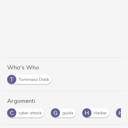
Who's Who
T
Tommaso Diddi
Argomenti
C
G
H
H
cyber attack
guida
Hacker