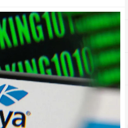
A
B
Agid
backdoor
ews in tempo reale e gli approfondimenti
News, attualità 