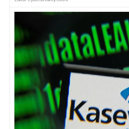
acy
Attacchi hacker e Malware: le ultime n