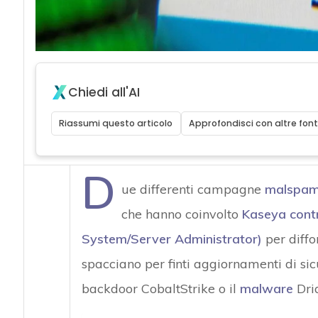
Chiedi all'AI
Riassumi questo articolo
Approfondisci con altre font
D
ue differenti campagne
malspa
che hanno coinvolto
Kaseya contr
System/Server Administrator)
per diffon
spacciano per finti aggiornamenti di sic
backdoor CobaltStrike o il
malware
Dri