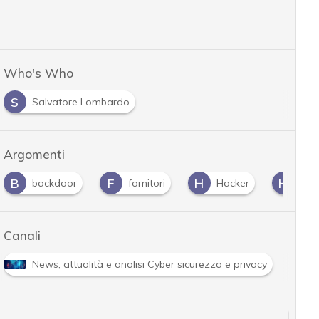
Who's Who
S
Salvatore Lombardo
Argomenti
F
H
H
I
fornitori
Hacker
Hacking
infra
Canali
R
e analisi Cyber sicurezza e privacy
Ransomware