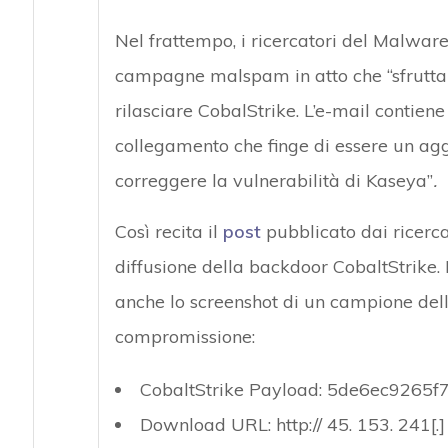
Nel frattempo, i ricercatori del Malware
campagne malspam in atto che “sfrutt
rilasciare CobalStrike. L’e-mail contie
collegamento che finge di essere un agg
correggere la vulnerabilità di Kaseya”
.
Così recita il
post
pubblicato dai ricercat
diffusione della backdoor CobaltStrike. N
anche lo screenshot di un campione dell’
compromissione:
CobaltStrike Payload: 5de6ec926
Download URL: http:// 45. 153. 241[