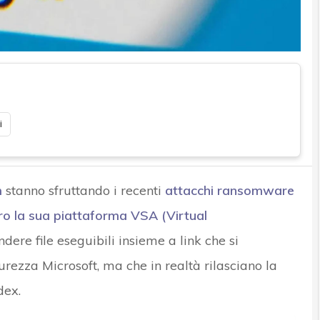
i
m
stanno sfruttando i recenti
attacchi ransomware
o la sua piattaforma VSA (Virtual
dere file eseguibili insieme a link che si
urezza Microsoft, ma che in realtà rilasciano la
dex.