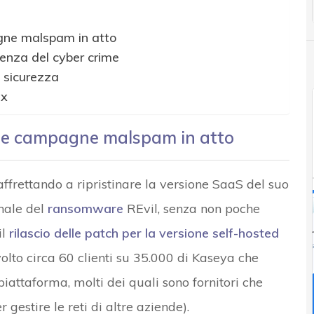
gne malspam in atto
denza del cyber crime
i sicurezza
ex
 le campagne malspam in atto
ffrettando a ripristinare la versione SaaS del suo
nale del
ransomware
REvil, senza non poche
il
rilascio delle patch per la versione self-hosted
volto circa 60 clienti su 35.000 di Kaseya che
piattaforma, molti dei quali sono fornitori che
gestire le reti di altre aziende).