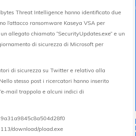
bytes Threat Intelligence hanno identificato due
ano l’attacco ransomware Kaseya VSA per
ne un allegato chiamato “SecurityUpdates.exe” e un
iornamento di sicurezza di Microsoft per
ori di sicurezza su Twitter e relativo alla
ello stesso post i ricercatori hanno inserito
e-mail trappola e alcuni indici di
5f79a31a9845c8a504d28f0
.] 113/download/pload.exe