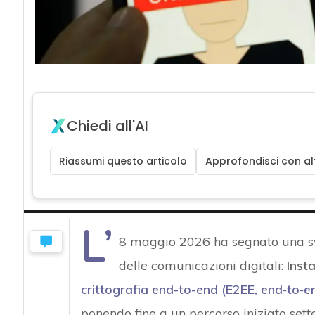
Chiedi all'AI
Riassumi questo articolo
Approfondisci con alt
L’
8 maggio 2026 ha segnato una svo
delle comunicazioni digitali:
Inst
crittografia end-to-end (E2EE, end‑to‑e
ponendo fine a un percorso iniziato sette