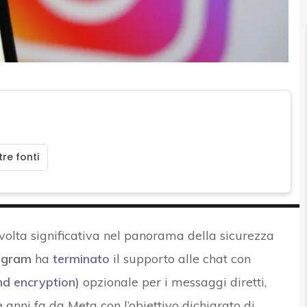
re fonti
lta significativa nel panorama della sicurezza
agram
ha
terminato
il supporto alle chat con
nd encryption)
opzionale per i messaggi diretti,
 anni fa da Meta con l’obiettivo dichiarato di