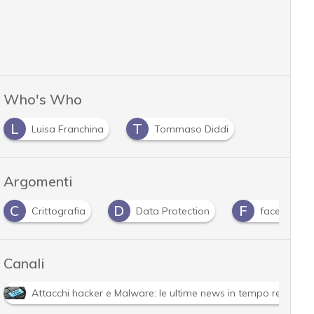
Who's Who
L
T
Luisa Franchina
Tommaso Diddi
Argomenti
C
D
F
Crittografia
Data Protection
facebook
Canali
Attacchi hacker e Malware: le ultime news in tempo reale e g