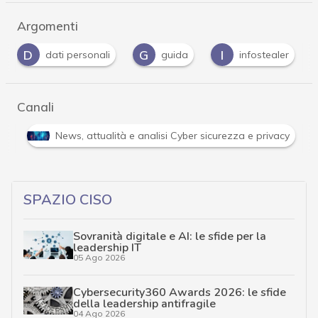
Argomenti
G
I
M
P
guida
infostealer
malware
Canali
Attacchi hacker e Malware: le ultime news in tempo reale 
SPAZIO CISO
Sovranità digitale e AI: le sfide per la
leadership IT
05 Ago 2026
Cybersecurity360 Awards 2026: le sfide
della leadership antifragile
04 Ago 2026