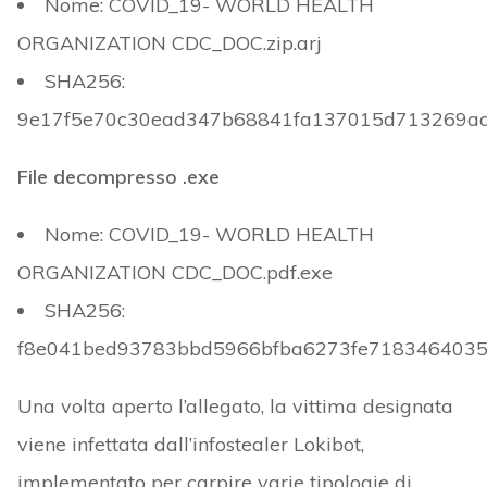
Nome: COVID_19- WORLD HEALTH
ORGANIZATION CDC_DOC.zip.arj
SHA256:
9e17f5e70c30ead347b68841fa137015d713269ad
File decompresso .exe
Nome: COVID_19- WORLD HEALTH
ORGANIZATION CDC_DOC.pdf.exe
SHA256:
f8e041bed93783bbd5966bfba6273fe7183464035
Una volta aperto l’allegato, la vittima designata
viene infettata dall’infostealer Lokibot,
implementato per carpire varie tipologie di