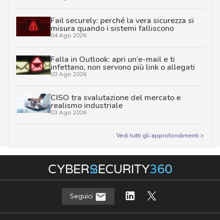
Fail securely: perché la vera sicurezza si
misura quando i sistemi falliscono
04 Ago 2026
Falla in Outlook: apri un’e-mail e ti
infettano, non servono più link o allegati
03 Ago 2026
CISO tra svalutazione del mercato e
realismo industriale
03 Ago 2026
Vedi tutti gli approfondimenti >
Seguici